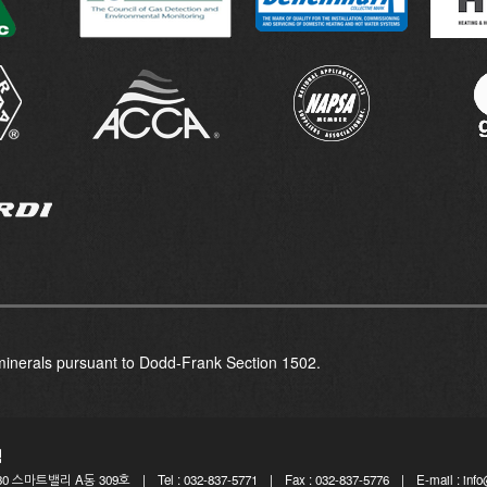
 minerals pursuant to Dodd-Frank Section 1502.
침
0 스마트밸리 A동 309호
|
Tel : 032-837-5771
|
Fax : 032-837-5776
|
E-mail : inf