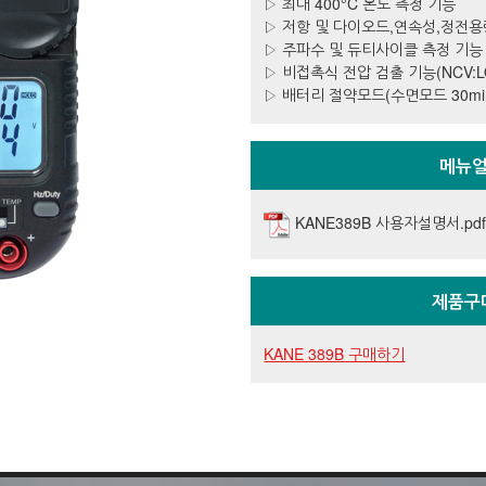
▷ 최대 400°C 온도 측정 기능
▷ 저항 및 다이오드,연속성,정전용
▷ 주파수 및 듀티사이클 측정 기능
▷ 비접촉식 전압 검출 기능(NCV:LO
▷ 배터리 절약모드(수면모드 30min
메뉴
KANE389B 사용자설명서.pd
제품구
KANE 389B 구매하기