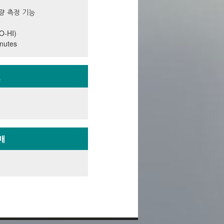
량 측정 기능
-HI)
utes
얼
f
매