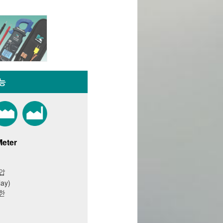
능
eter
전압
lay)
한