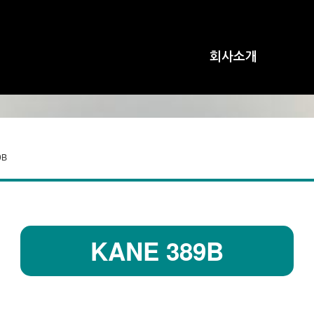
회사소개
9B
KANE 389B